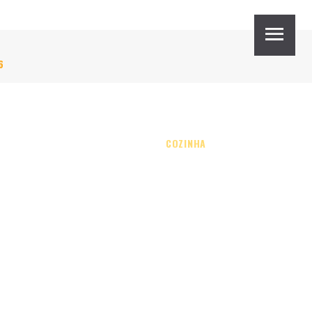
6
ALL SERVICES
COMODIDADES
COZINHA