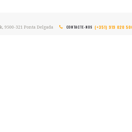
(+351) 919 020 50
CONTACTE-NOS
k, 9500-321 Ponta Delgada
HOME
SOBRE NÓS
CITY'S HOSTEL PDL
HOME
Hostel em Ponta Delgada, São Miguel Açores
QUARTOS
ATIVIDADES
GALERIA
CONTACTOS